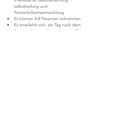
Interesse an Selbsterfahrung, -
selbstheilung und 
Persönlichkeitsentwicklung
Es können 4-8 Personen teilnehmen
Es empfiehlt sich, am Tag nach dem 
Seminar frei zu nehmen bzw. viel Zeit 
für dich einzuräumen, um dir Raum für 
Integration zu geben
Therapie- und/oder Selbsterfahrung 
sind von Vorteil, jedoch keine 
Teilnahmevoraussetzung
Falls wir uns noch nicht persönlich 
kennen, findet im Vorfeld ein 
unverbindliches, kostenfreies 
Kennenlerngespräch via Telefon oder 
Zoom statt - 
bitte hier Termin buchen
Hinweis: Bei Rücktritt innerhalb einer 
Woche vor Beginn des Seminars ist 
keine Erstattung der Kursgebühr 
möglich; bei zwei Wochen vorher 
werden 50% erstattet - es sei, denn es 
wird entweder durch den TLN oder 